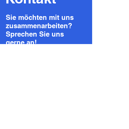
Sie möchten mit uns
zusammenarbeiten?
Sprechen Sie uns
gerne an!
artful impact – Coaching und
Supervision
Overbeckstraße 74
50823 Köln
Anne von Hoyningen-Huene
Ulrike de Ribaupierre
info@artful-impact.de