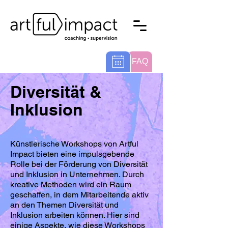
FAQ
Diversität &
Inklusion
Künstlerische Workshops von Artful
Impact bieten eine impulsgebende
Rolle bei der Förderung von Diversität
und Inklusion in Unternehmen. Durch
kreative Methoden wird ein Raum
geschaffen, in dem Mitarbeitende aktiv
an den Themen Diversität und
Inklusion arbeiten können. Hier sind
einige Aspekte, wie diese Workshops