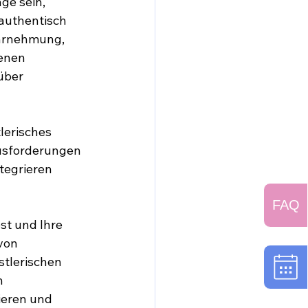
ge sein, 
authentisch 
ahrnehmung, 
enen 
über 
lerisches 
ausforderungen 
tegrieren 
FAQ
st und Ihre 
von 
tlerischen 
n 
ieren und 