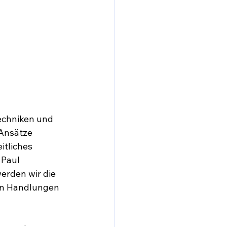
echniken und 
Ansätze 
tliches 
 Paul 
erden wir die 
n Handlungen 