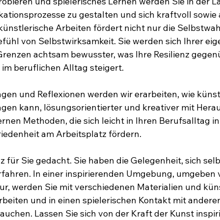
obieren und spielerisches Lernen werden Sie in der La
ionsprozesse zu gestalten und sich kraftvoll sowie 
ünstlerische Arbeiten fördert nicht nur die Selbstw
fühl von Selbstwirksamkeit. Sie werden sich Ihrer eig
Grenzen achtsam bewusster, was Ihre Resilienz gegen
m beruflichen Alltag steigert. 
gen und Reflexionen werden wir erarbeiten, wie künst
gen kann, lösungsorientierter und kreativer mit Her
nen Methoden, die sich leicht in Ihren Berufsalltag in
riedenheit am Arbeitsplatz fördern. 
 für Sie gedacht. Sie haben die Gelegenheit, sich selb
erfahren. In einer inspirierenden Umgebung, umgeben 
r, werden Sie mit verschiedenen Materialien und küns
eiten und in einen spielerischen Kontakt mit andere
uchen. Lassen Sie sich von der Kraft der Kunst inspir