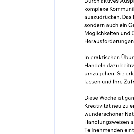
Durch aktives Auspr
komplexe Kommunikat
auszudrücken. Das k
sondern auch ein Ge
Möglichkeiten und 
Herausforderungen i
In praktischen Übun
Handeln dazu beitra
umzugehen. Sie erler
lassen und Ihre Zuf
Diese Woche ist ganz
Kreativität neu zu 
wunderschöner Natu
Handlungsweisen arb
Teilnehmenden einta