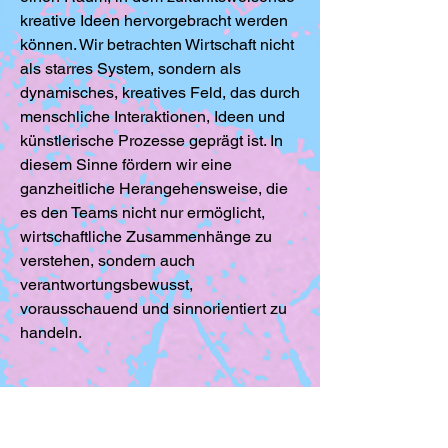
kreative Ideen hervorgebracht werden
können. Wir betrachten Wirtschaft nicht
als starres System, sondern als
dynamisches, kreatives Feld, das durch
menschliche Interaktionen, Ideen und
künstlerische Prozesse geprägt ist. In
diesem Sinne fördern wir eine
ganzheitliche Herangehensweise, die
es den Teams nicht nur ermöglicht,
wirtschaftliche Zusammenhänge zu
verstehen, sondern auch
verantwortungsbewusst,
vorausschauend und sinnorientiert zu
handeln.